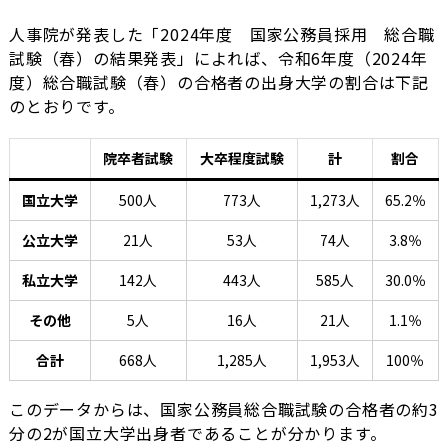
人事院が発表した「2024年度 国家公務員採用 総合職
試験（春）の結果発表」によれば、令和6年度（2024年
度）総合職試験（春）の合格者の出身大学の割合は下記
のとおりです。
院卒者試験
大卒程度試験
計
割合
国立大学
500人
773人
1,273人
65.2％
公立大学
21人
53人
74人
3.8％
私立大学
142人
443人
585人
30.0％
その他
5人
16人
21人
1.1％
合計
668人
1,285人
1,953人
100％
このデータからは、国家公務員総合職試験の合格者の約3
分の2が国立大学出身者であることが分かります。