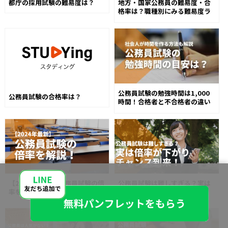
都庁の採用試験の難易度は？
地方・国家公務員の難易度・合
格率は？職種別にみる難易度ラ
ンキング
公務員試験の勉強時間は1,000
公務員試験の合格率は？
時間！合格者と不合格者の違い
は？
【2024年最新】公務員試験の倍
公務員試験は難しすぎる？実は
率を解説！
倍率が下がりチャンス到来！