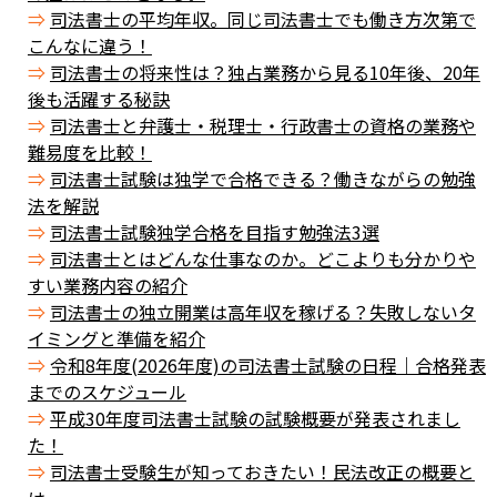
司法書士の平均年収。同じ司法書士でも働き方次第で
こんなに違う！
司法書士の将来性は？独占業務から見る10年後、20年
後も活躍する秘訣
司法書士と弁護士・税理士・行政書士の資格の業務や
難易度を比較！
司法書士試験は独学で合格できる？働きながらの勉強
法を解説
司法書士試験独学合格を目指す勉強法3選
司法書士とはどんな仕事なのか。どこよりも分かりや
すい業務内容の紹介
司法書士の独立開業は高年収を稼げる？失敗しないタ
イミングと準備を紹介
令和8年度(2026年度)の司法書士試験の日程｜合格発表
までのスケジュール
平成30年度司法書士試験の試験概要が発表されまし
た！
司法書士受験生が知っておきたい！民法改正の概要と