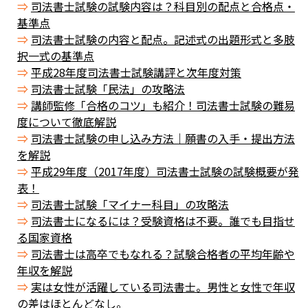
司法書士試験の試験内容は？科目別の配点と合格点・
基準点
司法書士試験の内容と配点。記述式の出題形式と多肢
択一式の基準点
平成28年度司法書士試験講評と次年度対策
司法書士試験「民法」の攻略法
講師監修「合格のコツ」も紹介！司法書士試験の難易
度について徹底解説
司法書士試験の申し込み方法｜願書の入手・提出方法
を解説
平成29年度（2017年度）司法書士試験の試験概要が発
表！
司法書士試験「マイナー科目」の攻略法
司法書士になるには？受験資格は不要。誰でも目指せ
る国家資格
司法書士は高卒でもなれる？試験合格者の平均年齢や
年収を解説
実は女性が活躍している司法書士。男性と女性で年収
の差はほとんどなし。