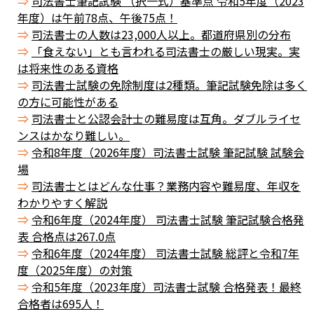
司法書士筆記試験 （択一式）基準点 令和5年度（2023
年度）は午前78点、午後75点！
司法書士の人数は23,000人以上。都道府県別の分布
「食えない」とも言われる司法書士の厳しい現実。実
は将来性のある資格
司法書士試験の免除制度は2種類。筆記試験免除は多く
の方に可能性がある
司法書士と公認会計士の難易度は互角。ダブルライセ
ンスはかなり難しい。
令和8年度（2026年度）司法書士試験 筆記試験 試験会
場
司法書士とはどんな仕事？業務内容や難易度、年収を
わかりやすく解説
令和6年度（2024年度） 司法書士試験 筆記試験合格発
表 合格点は267.0点
令和6年度（2024年度） 司法書士試験 総評と令和7年
度（2025年度）の対策
令和5年度（2023年度）司法書士試験 合格発表！最終
合格者は695人！