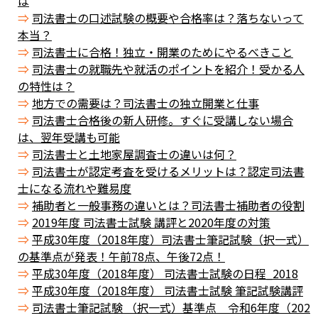
は
司法書士の口述試験の概要や合格率は？落ちないって
本当？
司法書士に合格！独立・開業のためにやるべきこと
司法書士の就職先や就活のポイントを紹介！受かる人
の特性は？
地方での需要は？司法書士の独立開業と仕事
司法書士合格後の新人研修。すぐに受講しない場合
は、翌年受講も可能
司法書士と土地家屋調査士の違いは何？
司法書士が認定考査を受けるメリットは？認定司法書
士になる流れや難易度
補助者と一般事務の違いとは？司法書士補助者の役割
2019年度 司法書士試験 講評と2020年度の対策
平成30年度（2018年度）司法書士筆記試験（択一式）
の基準点が発表！午前78点、午後72点！
平成30年度（2018年度） 司法書士試験の日程_2018
平成30年度（2018年度） 司法書士試験 筆記試験講評
司法書士筆記試験 （択一式）基準点 令和6年度（202