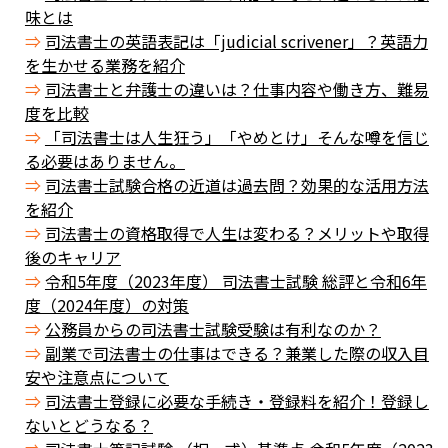
味とは
司法書士の英語表記は「judicial scrivener」？英語力
を生かせる業務を紹介
司法書士と弁護士の違いは？仕事内容や働き方、難易
度を比較
「司法書士は人生狂う」「やめとけ」そんな噂を信じ
る必要はありません。
司法書士試験合格の近道は過去問？効果的な活用方法
を紹介
司法書士の資格取得で人生は変わる？メリットや取得
後のキャリア
令和5年度（2023年度） 司法書士試験 総評と令和6年
度（2024年度）の対策
公務員からの司法書士試験受験は有利なのか？
副業で司法書士の仕事はできる？兼業した際の収入目
安や注意点について
司法書士登録に必要な手続き・登録料を紹介！登録し
ないとどうなる？