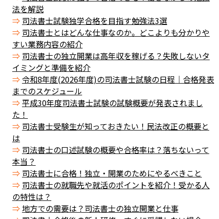
法を解説
司法書士試験独学合格を目指す勉強法3選
司法書士とはどんな仕事なのか。どこよりも分かりや
すい業務内容の紹介
司法書士の独立開業は高年収を稼げる？失敗しないタ
イミングと準備を紹介
令和8年度(2026年度)の司法書士試験の日程｜合格発表
までのスケジュール
平成30年度司法書士試験の試験概要が発表されまし
た！
司法書士受験生が知っておきたい！民法改正の概要と
は
司法書士の口述試験の概要や合格率は？落ちないって
本当？
司法書士に合格！独立・開業のためにやるべきこと
司法書士の就職先や就活のポイントを紹介！受かる人
の特性は？
地方での需要は？司法書士の独立開業と仕事