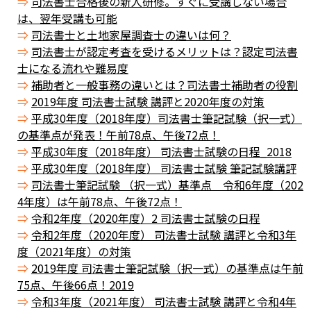
司法書士合格後の新人研修。すぐに受講しない場合
は、翌年受講も可能
司法書士と土地家屋調査士の違いは何？
司法書士が認定考査を受けるメリットは？認定司法書
士になる流れや難易度
補助者と一般事務の違いとは？司法書士補助者の役割
2019年度 司法書士試験 講評と2020年度の対策
平成30年度（2018年度）司法書士筆記試験（択一式）
の基準点が発表！午前78点、午後72点！
平成30年度（2018年度） 司法書士試験の日程_2018
平成30年度（2018年度） 司法書士試験 筆記試験講評
司法書士筆記試験 （択一式）基準点 令和6年度（202
4年度）は午前78点、午後72点！
令和2年度（2020年度）2 司法書士試験の日程
令和2年度（2020年度） 司法書士試験 講評と令和3年
度（2021年度）の対策
2019年度 司法書士筆記試験（択一式）の基準点は午前
75点、午後66点！2019
令和3年度（2021年度） 司法書士試験 講評と令和4年