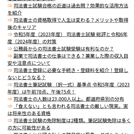
司法書士試験合格の近道は過去問？効果的な活用方法
を紹介
司法書士の資格取得で人生は変わる？メリットや取得
後のキャリア
令和5年度（2023年度） 司法書士試験 総評と令和6年
度（2024年度）の対策
公務員からの司法書士試験受験は有利なのか？
副業で司法書士の仕事はできる？兼業した際の収入目
安や注意点について
司法書士登録に必要な手続き・登録料を紹介！登録し
ないとどうなる？
司法書士筆記試験 （択一式）基準点 令和5年度（2023
年度）は午前78点、午後75点！
司法書士の人数は23,000人以上。都道府県別の分布
「食えない」とも言われる司法書士の厳しい現実。実
は将来性のある資格
司法書士試験の免除制度は2種類。筆記試験免除は多く
の方に可能性がある