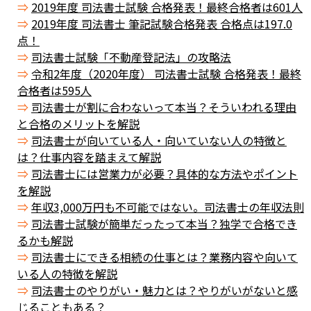
2019年度 司法書士試験 合格発表！最終合格者は601人
2019年度 司法書士 筆記試験合格発表 合格点は197.0
点！
司法書士試験「不動産登記法」の攻略法
令和2年度（2020年度） 司法書士試験 合格発表！最終
合格者は595人
司法書士が割に合わないって本当？そういわれる理由
と合格のメリットを解説
司法書士が向いている人・向いていない人の特徴と
は？仕事内容を踏まえて解説
司法書士には営業力が必要？具体的な方法やポイント
を解説
年収3,000万円も不可能ではない。司法書士の年収法則
司法書士試験が簡単だったって本当？独学で合格でき
るかも解説
司法書士にできる相続の仕事とは？業務内容や向いて
いる人の特徴を解説
司法書士のやりがい・魅力とは？やりがいがないと感
じることもある？