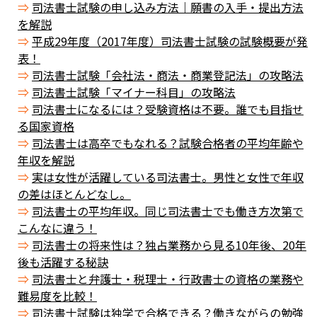
司法書士試験の申し込み方法｜願書の入手・提出方法
を解説
平成29年度（2017年度）司法書士試験の試験概要が発
表！
司法書士試験「会社法・商法・商業登記法」の攻略法
司法書士試験「マイナー科目」の攻略法
司法書士になるには？受験資格は不要。誰でも目指せ
る国家資格
司法書士は高卒でもなれる？試験合格者の平均年齢や
年収を解説
実は女性が活躍している司法書士。男性と女性で年収
の差はほとんどなし。
司法書士の平均年収。同じ司法書士でも働き方次第で
こんなに違う！
司法書士の将来性は？独占業務から見る10年後、20年
後も活躍する秘訣
司法書士と弁護士・税理士・行政書士の資格の業務や
難易度を比較！
司法書士試験は独学で合格できる？働きながらの勉強