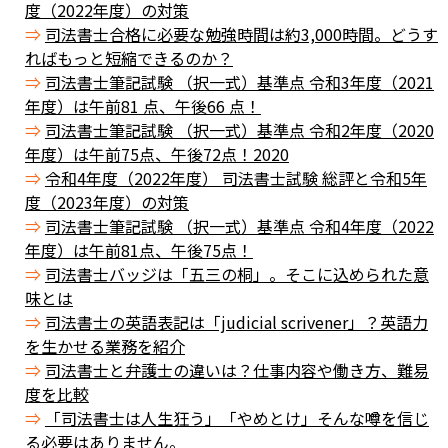
度（2022年度）の対策
司法書士合格に必要な勉強時間は約3,000時間。どうす
ればもっと短縮できるのか？
司法書士筆記試験 （択一式）基準点 令和3年度（2021
年度）は午前81 点、午後66 点！
司法書士筆記試験 （択一式）基準点 令和2年度（2020
年度）は午前75点、午後72点！2020
令和4年度（2022年度） 司法書士試験 総評と令和5年
度（2023年度）の対策
司法書士筆記試験 （択一式）基準点 令和4年度（2022
年度）は午前81点、午後75点！
司法書士バッジは「五三の桐」。そこに込められた意
味とは
司法書士の英語表記は「judicial scrivener」？英語力
を生かせる業務を紹介
司法書士と弁護士の違いは？仕事内容や働き方、難易
度を比較
「司法書士は人生狂う」「やめとけ」そんな噂を信じ
る必要はありません。