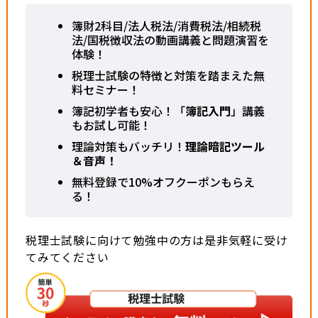
簿財2科目/法人税法/消費税法/相続税
法/国税徴収法の動画講義と問題演習を
体験！
税理士試験の特徴と対策を踏まえた無
料セミナー！
簿記初学者も安心！「
簿記入門
」講義
もお試し可能！
理論対策もバッチリ！
理論暗記ツール
＆音声！
無料登録で10%オフクーポンもらえ
る！
税理士試験に向けて勉強中の方は是非気軽に受け
てみてください