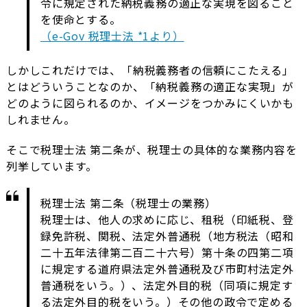
令に規定された納税義務の適正な実現を図ること
を使命とする。
（e-Gov 税理士法 *1より）
しかしこれだけでは、「納税義務者の信頼にこたえる」
とはどういうことなのか、「納税義務の適正な実現」が
どのように図られるのか、イメージをつかみにくいかも
しれません。
そこで税理士法 第二条が、税理士の具体的な業務内容を
列挙しています。
税理士法 第二条（税理士の業務）
税理士は、他人の求めに応じ、租税（印紙税、登
録免許税、関税、法定外普通税（地方税法（昭和
二十五年法律第二百二十六号）第十条の四第二項
に規定する道府県法定外普通税及び市町村法定外
普通税をいう。）、法定外目的税（同項に規定す
る法定外目的税をいう。）その他の政令で定める