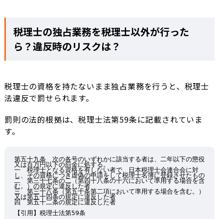
税理士の独占業務を税理士以外が行った
ら？違反時のリスクは？
税理士の資格を持たないまま独占業務を行うと、税理士
法違反で罰せられます。
罰則の法的根拠は、税理士法第59条に記載されていま
す。
第五十九条　次の各号のいずれかに該当する者は、二年以下の懲役
又は百万円以下の罰金に処する。

一　税理士となる資格を有しない者で、日本税理士会連合会に対
し、その資格につき虚偽の申請をして税理士名簿に登録させたもの

二　第三十七条の二（第四十八条の十六において準用する場合を含
む。）の規定に違反した者

三　第三十八条（第五十条第二項において準用する場合を含む。）
又は第五十四条の規定に違反した者

四　第五十二条の規定に違反した者

【引用】税理士法第59条