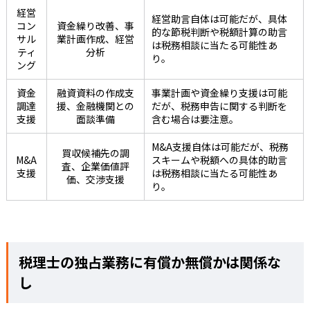
経営
経営助言自体は可能だが、具体
コン
資金繰り改善、事
的な節税判断や税額計算の助言
サル
業計画作成、経営
は税務相談に当たる可能性あ
ティ
分析
り。
ング
資金
融資資料の作成支
事業計画や資金繰り支援は可能
調達
援、金融機関との
だが、税務申告に関する判断を
支援
面談準備
含む場合は要注意。
M&A支援自体は可能だが、税務
買収候補先の調
M&A
スキームや税額への具体的助言
査、企業価値評
支援
は税務相談に当たる可能性あ
価、交渉支援
り。
税理士の独占業務に有償か無償かは関係な
し