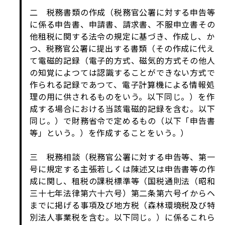
二 税務書類の作成（税務官公署に対する申告等
に係る申告書、申請書、請求書、不服申立書その
他租税に関する法令の規定に基づき、作成し、か
つ、税務官公署に提出する書類（その作成に代え
て電磁的記録（電子的方式、磁気的方式その他人
の知覚によつては認識することができない方式で
作られる記録であつて、電子計算機による情報処
理の用に供されるものをいう。以下同じ。）を作
成する場合における当該電磁的記録を含む。以下
同じ。）で財務省令で定めるもの（以下「申告書
等」という。）を作成することをいう。）
三 税務相談（税務官公署に対する申告等、第一
号に規定する主張若しくは陳述又は申告書等の作
成に関し、租税の課税標準等（国税通則法（昭和
三十七年法律第六十六号）第二条第六号イからヘ
までに掲げる事項及び地方税（森林環境税及び特
別法人事業税を含む。以下同じ。）に係るこれら