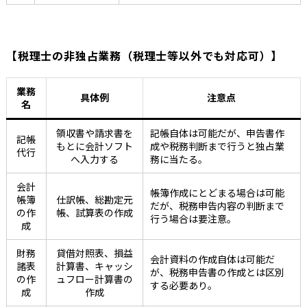
【税理士の非独占業務（税理士等以外でも対応可）】
業務
具体例
注意点
名
領収書や請求書を
記帳自体は可能だが、申告書作
記帳
もとに会計ソフト
成や税務判断まで行うと独占業
代行
へ入力する
務に当たる。
会計
帳簿作成にとどまる場合は可能
帳簿
仕訳帳、総勘定元
だが、税務申告内容の判断まで
の作
帳、試算表の作成
行う場合は要注意。
成
財務
貸借対照表、損益
会計資料の作成自体は可能だ
諸表
計算書、キャッシ
が、税務申告書の作成とは区別
の作
ュフロー計算書の
する必要あり。
成
作成