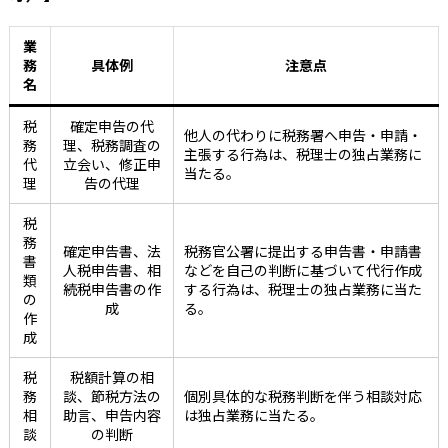
業
務
具体例
注意点
名
税
確定申告の代
他人の代わりに税務署へ申告・申請・
務
理、税務調査の
主張する行為は、税理士の独占業務に
代
立会い、修正申
当たる。
理
告の代理
税
務
確定申告書、法
税務官公署に提出する申告書・申請書
書
人税申告書、相
などを自己の判断に基づいて代行作成
類
続税申告書の作
する行為は、税理士の独占業務に当た
の
成
る。
作
成
税
税額計算の相
務
談、節税方法の
個別具体的な税務判断を伴う相談対応
相
助言、申告内容
は独占業務に当たる。
談
の判断