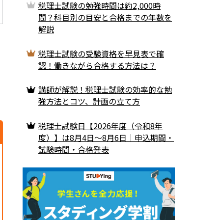
税理士試験の勉強時間は約2,000時
間？科目別の目安と合格までの年数を
解説
税理士試験の受験資格を早見表で確
認！働きながら合格する方法は？
講師が解説​​！税理士試験の効率的な勉
強方法とコツ、計画の立て方
税理士試験日【2026年度（令和8年
度）】は8月4日〜8月6日｜申込期間・
試験時間・合格発表