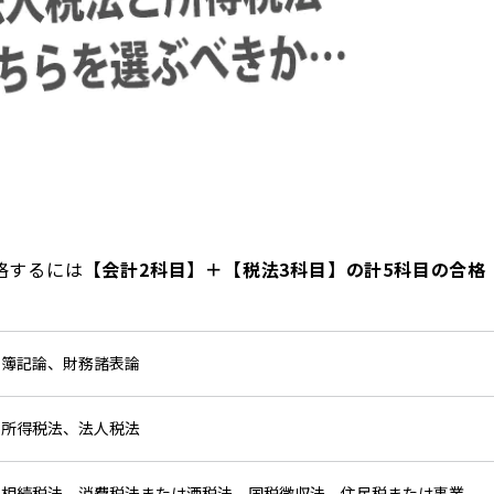
格するには
【会計2科目】＋【税法3科目】の計5科目の合格
簿記論、財務諸表論
所得税法、法人税法
相続税法、消費税法または酒税法、国税徴収法、住民税または事業