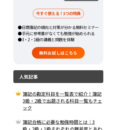
今すぐ使える！3つの特典
●日商簿記の傾向と対策が分かる無料セミナー
●手元に参考書がなくても勉強が始められる
●3・2・1級の講義と問題を体験
無料お試しはこちら
人気記事
簿記の勘定科目を一覧表で紹介！簿記
3級・2級で出題される科目一覧もチェ
ック
簿記合格に必要な勉強時間とは｜3
級・2級・1級それぞれの難易度とあわ