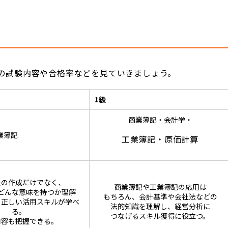
れの試験内容や合格率などを見ていきましょう。
1級
商業簿記・会計学・
業簿記
工業簿記・原価計算
表の作成だけでなく、
商業簿記や工業簿記の応用は
どんな意味を持つか理解
もちろん、会計基準や会社法などの
、正しい活用スキルが学べ
法的知識を理解し、経営分析に
る。
つなげるスキル獲得に役立つ。
内容も把握できる。