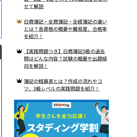
せて解説
日商簿記・全商簿記・全経簿記の違い
とは？各資格の概要や難易度、合格率
を紹介！
【実践問題つき】日商簿記3級の過去
問はどんな内容？試験の概要や出題傾
向を解説！
簿記の精算表とは？作成の流れやコ
ツ、3級レベルの実践問題を紹介！