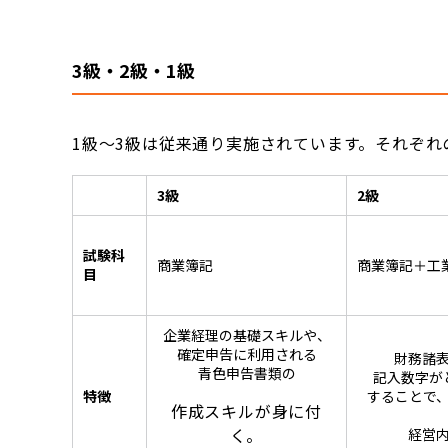
3級・2級・1級
1級～3級は従来通り実施されています。それぞ
3級
2級
試験科
商業簿記
商業簿記＋工
目
企業経理の基礎スキルや、
確定申告に利用される
財務諸
青色申告書類の
記入数字が
特徴
することで
作成スキルが身に付
く。
経営