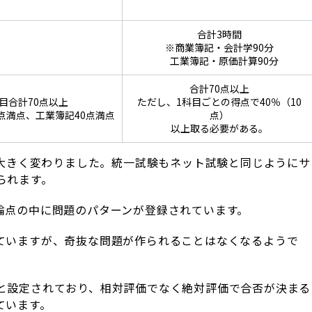
合計3時間
※商業簿記・会計学90分
工業簿記・原価計算90分
合計70点以上
科目合計70点以上
ただし、1科目ごとの得点で40％（10
点満点、工業簿記40点満点
点）
以上取る必要がある。
が大きく変わりました。統一試験もネット試験と同じようにサ
られます。
論点の中に問題のパターンが登録されています。
ていますが、奇抜な問題が作られることはなくなるようで
と設定されており、相対評価でなく絶対評価で合否が決まる
ています。