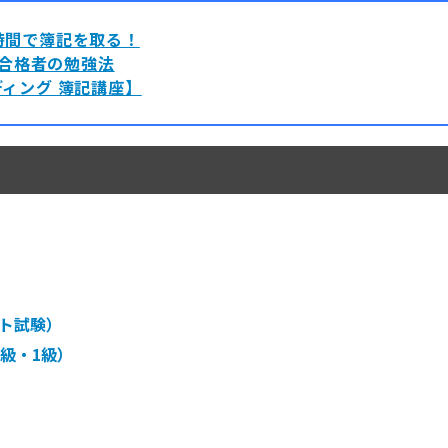
時間で簿記を取る！
合格者の勉強法
ィング 簿記講座】
）
ト試験）
級・1級）