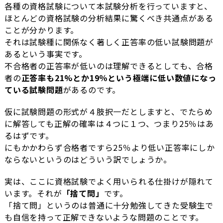
各種の資格試験について本試験分析を行っていますと、
ほとんどの資格試験の分析結果に驚くべき共通点がある
ことが分かります。
それは試験種に関係なく著しく正答率の低い試験問題が
あるという事実です。
不合格者の正答率が低いのは理解できるとしても、合格
者の
正答率も21%とか19％という極端に低い数値になっ
ている試験問題
があるのです。
仮に試験問題の形式が４肢択一だとしますと、でたらめ
に解答しても正解の確率は４つに１つ、つまり25％はあ
るはずです。
にもかかわらず合格者ですら25％より低い正答率にしか
ならないというのはどういう訳でしょうか。
実は、ここに資格試験でよく用いられる仕掛けが隠れて
います。それが
「捨て問」
です。
「捨て問」というのは普通に十分勉強してきた受験生で
も自信を持って正解できないような問題のことです。