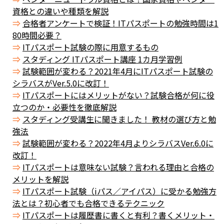
資格との違いや種類を解説
合格者アンケートで検証！ITパスポートの勉強時間は1
80時間必要？
ITパスポート試験の際に用意するもの
スタディング ITパスポート講座 1カ月学習例
試験範囲が変わる？2021年4月にITパスポート試験の
シラバスがVer.5.0に改訂！
ITパスポートにはメリットがない？試験合格が何に役
立つのか・必要性を徹底解説
スタディング受講生に聞きました！ 教材の選び方と勉
強法
試験範囲が変わる？2022年4月よりシラバスVer.6.0に
改訂！
ITパスポートは意味ない試験？言われる理由と合格の
メリットを解説
ITパスポート試験（iパス／アイパス）に受かる勉強方
法とは？初心者でも合格できるテクニック
ITパスポートは履歴書に書くと有利？書くメリット・