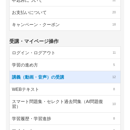
申込みについて
12
お支払いについて
20
キャンペーン・クーポン
18
受講・マイページ操作
ログイン・ログアウト
11
学習の進め方
5
講義（動画・音声）の受講
12
WEBテキスト
8
スマート問題集・セレクト過去問集（AI問題復
10
習）
学習履歴・学習進捗
8