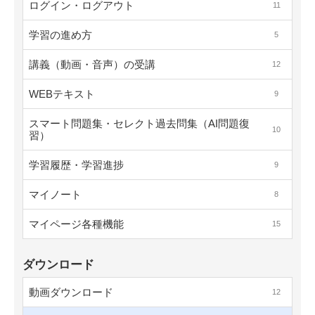
ログイン・ログアウト
11
学習の進め方
5
講義（動画・音声）の受講
12
WEBテキスト
9
スマート問題集・セレクト過去問集（AI問題復
10
習）
学習履歴・学習進捗
9
マイノート
8
マイページ各種機能
15
ダウンロード
動画ダウンロード
12