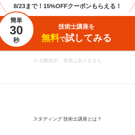
8/23まで！15%OFFクーポンもらえる！
簡単
技術士講座を
30
無料
試してみる
で
秒
※ 自動契約・更新はありません
スタディング
技術士講座とは？