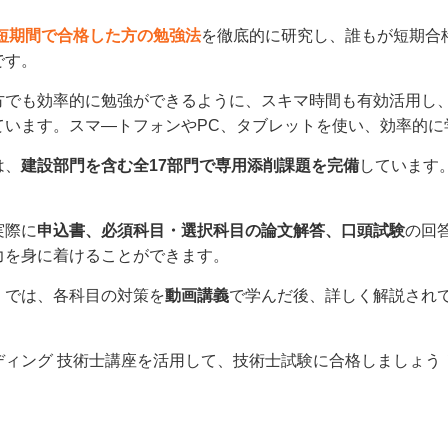
短期間で合格した方の勉強法
を徹底的に研究し、誰もが短期合
です。
方でも効率的に勉強ができるように、スキマ時間も有効活用し
ています。スマ―トフォンやPC、タブレットを使い、効率的に
は、
建設部門を含む全17部門で専用添削課題を完備
しています
実際に
申込書、必須科目・選択科目の論文解答、口頭試験
の回
力を身に着けることができます。
」では、各科目の対策を
動画講義
で学んだ後、詳しく解説され
ディング 技術士講座を活用して、技術士試験に合格しましょう