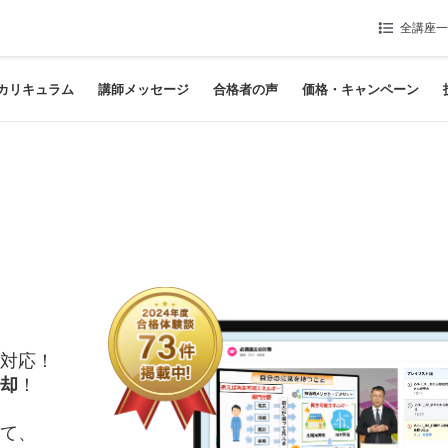
全講座一
カリキュラム
講師メッセージ
合格者の声
価格・キャンペーン
！
対応！
却
！
て、