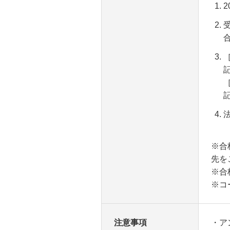
※
合
先を
※合
※コ
注意事項
・ア