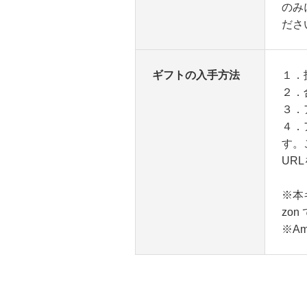
のみ
ださ
ギフトの入手方法
１．
２．
３．
４．
す。
UR
※
本
zon
※Am