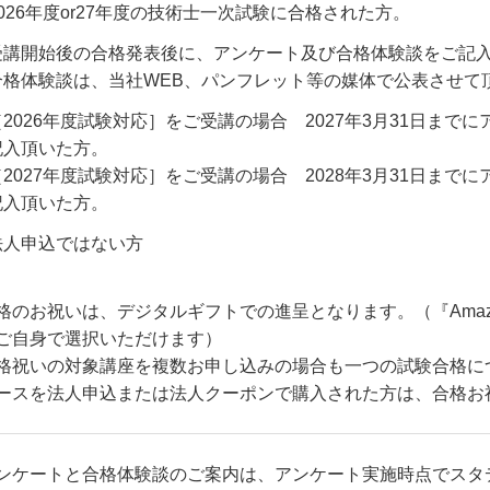
2026年度or27年度の技術士一次試験に合格された方。
受講開始後の合格発表後に、アンケート及び合格体験談をご記
合格体験談は、当社WEB、パンフレット等の媒体で公表させて
［2026年度試験対応］をご受講の場合 2027年3月31日まで
記入頂いた方。
［2027年度試験対応］をご受講の場合 2028年3月31日まで
記入頂いた方。
法人申込ではない方
格のお祝いは、
デジタルギフトでの進呈となります。
（
『Am
ご自身で選択いただけます
）
格祝いの対象講座を複数お申し込みの場合も一つの試験合格に
ースを法人申込または法人クーポンで購入された方は、合格お
ンケートと合格体験談のご案内は、アンケート実施時点でスタ