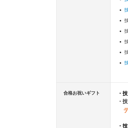
合格お祝いギフト
・技
・技
デジ
・技