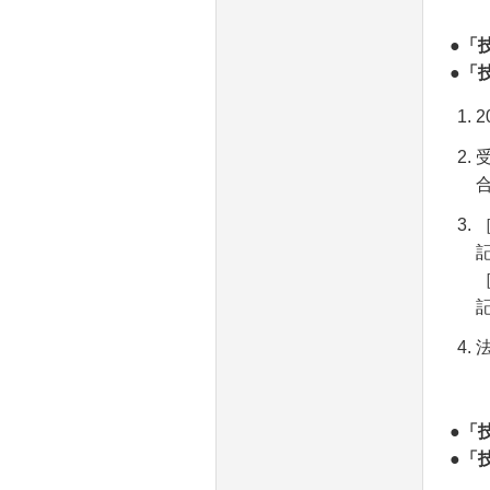
●
「
●
「
2
●
「
●
「