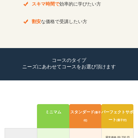
スキマ時間で
効率的に学びたい方
割安
な価格で受講したい
方
コースのタイプ
ニーズにあわせてコースをお選び頂けます
ミニマム
スタンダード
パーフェクトサポ
(冊子
ート
(冊子付)
付)
通常価格 89,700 円