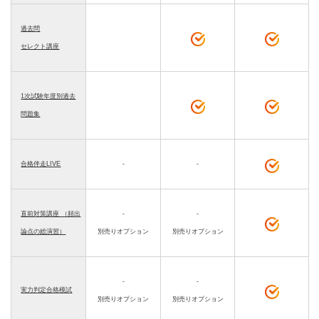
過去問
セレクト講座
1次試験年度別過去
問題集
合格伴走LIVE
-
-
直前対策講座 （頻出
-
-
論点の総演習）
別売りオプション
別売りオプション
-
-
実力判定合格模試
別売りオプション
別売りオプション