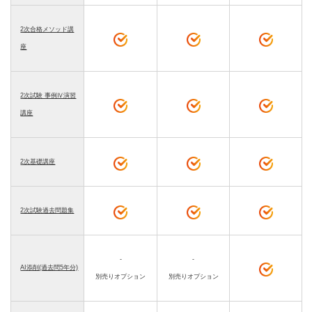
2次合格メソッド講
座
2次試験 事例Ⅳ演習
講座
2次基礎講座
2次試験過去問題集
-
-
AI添削(過去問5年分)
別売りオプション
別売りオプション