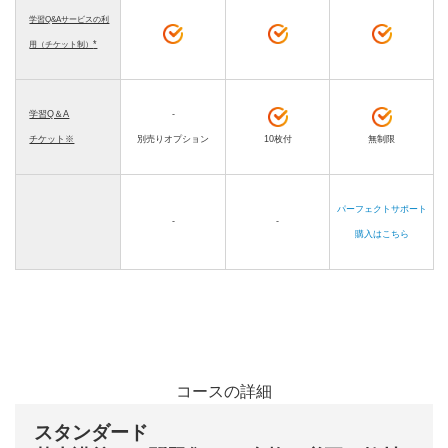
学習Q&Aサービスの利
*
用（チケット制）
学習Q＆A
-
チケット※
別売りオプション
10枚付
無制限
パーフェクトサポート
-
-
購入はこちら
コースの詳細
スタンダード