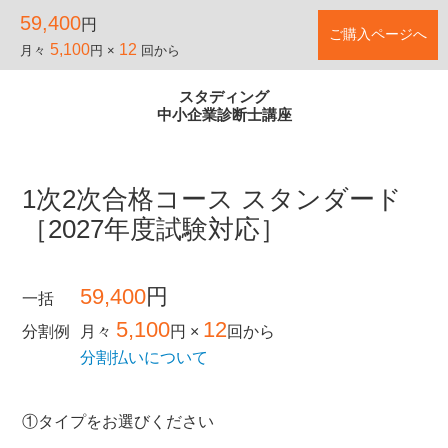
59,400
円
ご購入ページへ
5,100
12
月々
円 ×
回から
スタディング
中小企業診断士講座
1次2次合格コース スタンダード
［2027年度試験対応］
59,400
円
一括
5,100
12
分割例
月々
円 ×
回から
分割払いについて
①タイプをお選びください