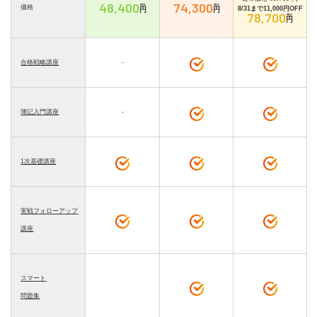
48,400
74,300
税込
税込
価格
8/31まで11,000円OFF
円
円
78,700
税込
円
合格戦略講座
-
簿記入門講座
-
1次基礎講座
実戦フォローアップ
講座
スマート
問題集