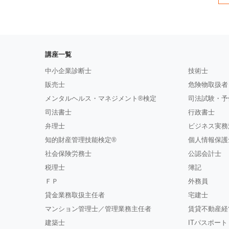
講座一覧
中小企業診断士
技術士
販売士
危険物取扱者
メンタルヘルス・マネジメント®検定
司法試験・予
司法書士
行政書士
弁理士
ビジネス実務
知的財産管理技能検定®
個人情報保護
社会保険労務士
公認会計士
税理士
簿記
ＦＰ
外務員
貸金業務取扱主任者
宅建士
マンション管理士／管理業務主任者
賃貸不動産経
建築士
ITパスポート