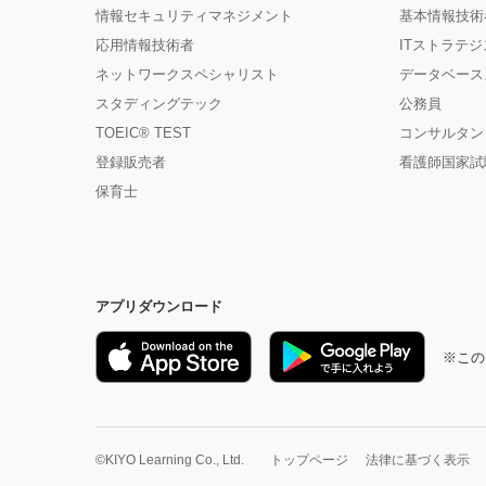
情報セキュリティマネジメント
基本情報技術
応用情報技術者
ITストラテ
ネットワークスペシャリスト
データベース
スタディングテック
公務員
TOEIC® TEST
コンサルタン
登録販売者
看護師国家試
保育士
アプリダウンロード
※この
©KIYO Learning Co., Ltd.
トップページ
法律に基づく表示