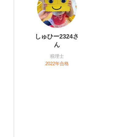
しゅひー2324
さ
ん
税理士
2022
年合格