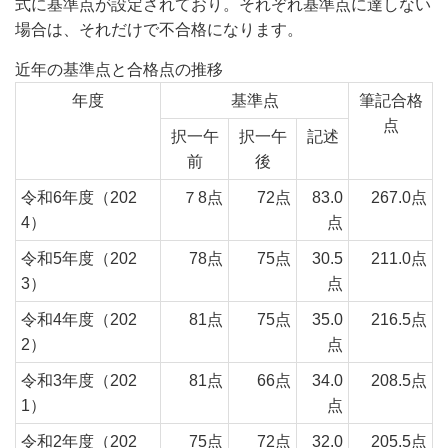
式に基準点が設定されており。それぞれ基準点に達しない
場合は、それだけで不合格になります。
近年の基準点と合格点の推移
年度
基準点
筆記合格
点
択一午
択一午
記述
前
後
令和6年度（202
７8点
72点
83.0
267.0点
4）
点
令和5年度（202
78点
75点
30.5
211.0点
3）
点
令和4年度（202
81点
75点
35.0
216.5点
2）
点
令和3年度（202
81点
66点
34.0
208.5点
1）
点
令和2年度（202
75点
72点
32.0
205.5点