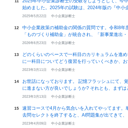
2025年中小企業診断士の受験をしようとして、今
11
始めました。2025年の試験は、2024年版の『中
2025年5月22日
中小企業診断士
中小企業政策の補助金の関係の質問です。令和8年
12
「ものづくり補助金」が統合され、「新事業進出・
な…
2026年6月23日
中小企業診断士
どのくらいのペースで一科目のカリキュラムを進め
13
に一科目についてどう復習を行っていくべきか、お
い。…
2023年3月11日
中小企業診断士
お世話になっております。 記憶フラッシュにて、
14
に進まない方が良いでしょうか? それとも、まず
良…
2023年3月13日
中小企業診断士
速習コースで4月から気合いを入れてやってます。
15
去問セレクトを終了すると、AI問題集が出てきて、
2023年4月09日
中小企業診断士