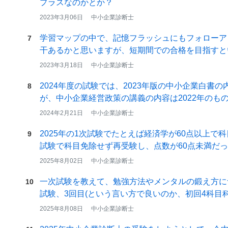
プラスなのかとか？
2023年3月06日
中小企業診断士
学習マップの中で、記憶フラッシュにもフォローア
7
干あるかと思いますが、短期間での合格を目指すと
＋…
2023年3月18日
中小企業診断士
2024年度の試験では、2023年版の中小企業白書の内容から
8
が、中小企業経営政策の講義の内容は2022年のもので
2024年2月21日
中小企業診断士
2025年の1次試験でたとえば経済学が60点以上で科目合格した
9
試験で科目免除せず再受験し、点数が60点未満だ
2025年8月02日
中小企業診断士
一次試験を教えて、勉強方法やメンタルの鍛え方についてご相談
10
試験、3回目(という言い方で良いのか、初回4科目
2025年8月08日
中小企業診断士