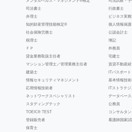
メンタルヘルス・マネジメント®検定
司法試験・予
司法書士
行政書士
弁理士
ビジネス実務
知的財産管理技能検定®
個人情報保護
社会保険労務士
公認会計士
税理士
簿記
ＦＰ
外務員
貸金業務取扱主任者
宅建士
マンション管理士／管理業務主任者
賃貸不動産経
建築士
ITパスポート
情報セキュリティマネジメント
基本情報技術
応用情報技術者
ITストラテ
ネットワークスペシャリスト
データベース
スタディングテック
公務員
TOEIC® TEST
コンサルタン
登録販売者
看護師国家試
保育士