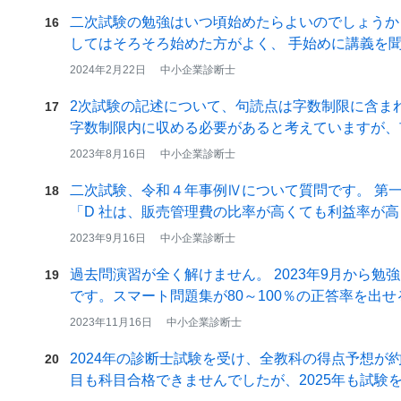
二次試験の勉強はいつ頃始めたらよいのでしょうか
16
してはそろそろ始めた方がよく、 手始めに講義を
い…
2024年2月22日
中小企業診断士
2次試験の記述について、句読点は字数制限に含ま
17
字数制限内に収める必要があると考えていますが、
字…
2023年8月16日
中小企業診断士
二次試験、令和４年事例Ⅳについて質問です。 第
18
「D 社は、販売管理費の比率が高くても利益率が
指…
2023年9月16日
中小企業診断士
過去問演習が全く解けません。 2023年9月から勉
19
です。スマート問題集が80～100％の正答率を出
2023年11月16日
中小企業診断士
2024年の診断士試験を受け、全教科の得点予想が約
20
目も科目合格できませんでしたが、2025年も試験