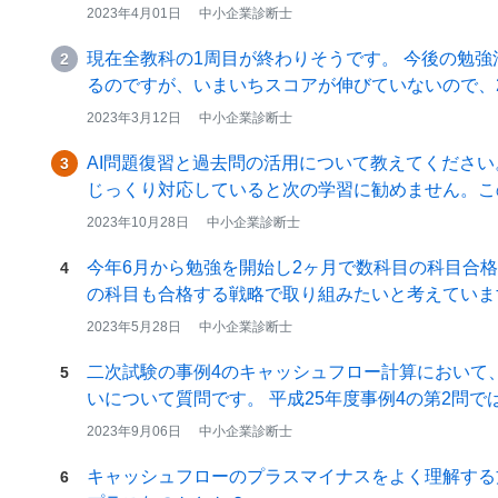
→…
2023年4月01日
中小企業診断士
現在全教科の1周目が終わりそうです。 今後の勉強
2
るのですが、いまいちスコアが伸びていないので、
2023年3月12日
中小企業診断士
AI問題復習と過去問の活用について教えてください
3
じっくり対応していると次の学習に勧めません。こ
2023年10月28日
中小企業診断士
今年6月から勉強を開始し2ヶ月で数科目の科目合格
4
の科目も合格する戦略で取り組みたいと考えていま
2023年5月28日
中小企業診断士
二次試験の事例4のキャッシュフロー計算において
5
いについて質問です。 平成25年度事
2023年9月06日
中小企業診断士
キャッシュフローのプラスマイナスをよく理解する
6