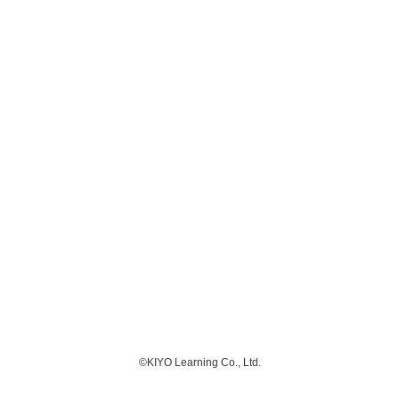
©KIYO Learning Co., Ltd.