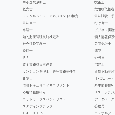
中小企業診断士
技術士
販売士
危険物取扱者
メンタルヘルス・マネジメント®検定
司法試験・予
司法書士
行政書士
弁理士
ビジネス実務
知的財産管理技能検定®
個人情報保護
社会保険労務士
公認会計士
税理士
簿記
ＦＰ
外務員
貸金業務取扱主任者
宅建士
マンション管理士／管理業務主任者
賃貸不動産経
建築士
ITパスポート
情報セキュリティマネジメント
基本情報技術
応用情報技術者
ITストラテ
ネットワークスペシャリスト
データベース
スタディングテック
公務員
TOEIC® TEST
コンサルタン