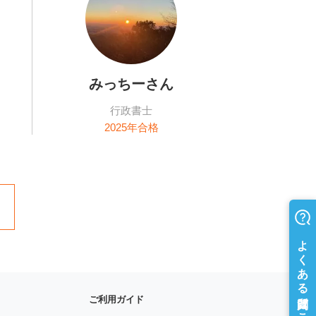
みっちー
さん
行政書士
2025
年合格
ご利用ガイド