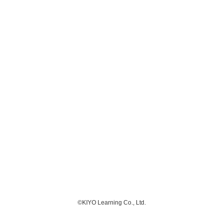
©KIYO Learning Co., Ltd.