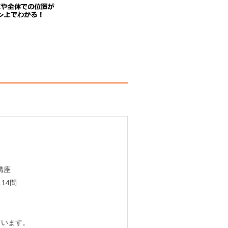
講座
14問
ています。