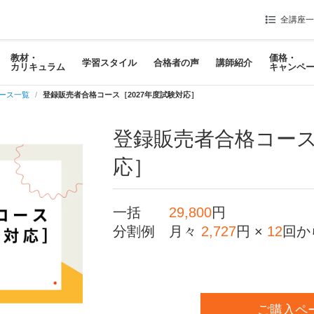
全講座一
教材・
価格・
学習スタイル
合格者の声
講師紹介
カリキュラム
キャンペ
コース一覧
登録販売者合格コース［2027年度試験対応］
登録販売者合格コース
応］
一括
29,800
円
分割例
月々
2,727
円 ×
12
回
ご購入ペ