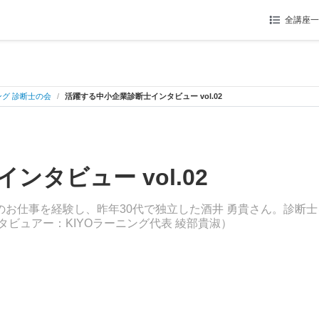
全講座一
グ 診断士の会
活躍する中小企業診断士インタビュー vol.02
タビュー vol.02
お仕事を経験し、昨年30代で独立した酒井 勇貴さん。診断
ビュアー：KIYOラーニング代表 綾部貴淑）