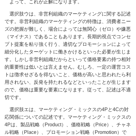
よって、これが正解になります。
選択肢ウは、非営利組織のマーケティングに関する記述
です。非営利組織のマーケティングの特徴は、消費者ニー
ズの把握が難しく、場合によっては無関心（ゼロ）や嫌悪
（マイナス）であることもあります。長期的視点でコンセ
プト提案を粘り強く行う、適切なプロモーションによって
細分化したターゲットに働きかけるといった必要が生じま
す。しかし非営利組織だからといって価格要素の持つ相対
的重要性は低いとは言えません。むしろ、一定の運営コス
トは徴求せざるを得ないこと、価格が高いと思われたら利
用されない、反発を持たれるなどといったことが生じます
ので、価格は重要な要素になります。従って、記述は不適
切です。
選択肢エは、マーケティング・ミックスの
4Pと4Cの対
応関係についての記述です。マーケティング・ミックスの
4Pは、製品戦略（Product）、価格戦略（Price）、チャネ
ル戦略（Place）、プロモーション戦略（Promotion）で