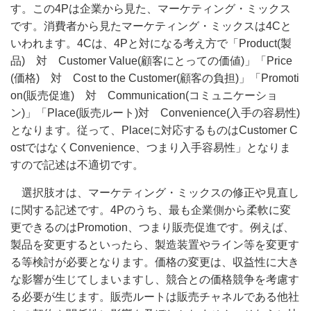
す。この4Pは企業から見た、マーケティング・ミックス
です。消費者から見たマーケティング・ミックスは4Cと
いわれます。4Cは、4Pと対になる考え方で「Product(製
品) 対 Customer Value(顧客にとっての価値)」「Price
(価格) 対 Cost to the Customer(顧客の負担)」「Promoti
on(販売促進) 対 Communication(コミュニケーショ
ン)」「Place(販売ルート)対 Convenience(
⼊⼿の容易性)
となります。従って、
Placeに対応するものはCustomer C
ostではなくConvenience、つまり入手容易性」となりま
すので記述は不適切です。
選択肢オは、マーケティング・ミックスの修正や見直し
に関する記述です。
4Pのうち、最も企業側から柔軟に変
更できるのはPromotion、つまり販売促進です。例えば、
製品を変更するといったら、製造装置やライン等を変更す
る等検討が必要となります。価格の変更は、収益性に大き
な影響が生じてしまいますし、競合との価格競争を考慮す
る必要が生じます。販売ルートは販売チャネルである他社