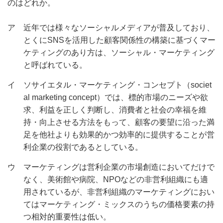
のはどれか。
ア 近年では様々なソーシャルメディアが普及しており、
とくに
SNSを活用した顧客関係性の構築に基づくマー
ケティングのあり方は、ソーシャル・マーケティング
と呼ばれている。
イ ソサイエタル・マーケティング・コンセプト（
societ
al marketing concept）では、標的市場のニーズや欲
求、利益を正しく判断し、消費者と社会の幸福を維
持・向上させる方法をもって、顧客の要望に沿った満
足を他社よりも効果的かつ効率的に提供することが営
利企業の役割であるとしている。
ウ マーケティングは営利企業の市場創造においてだけで
なく、美術館や病院、
NPOなどの非営利組織にも適
用されているが、非営利組織のマーケティングにおい
てはマーケティング・ミックスのうちの価格要素の持
つ相対的重要性は低い。