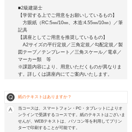
■2級建築士
【学習する上でご用意をお願いしているもの】
方眼紙（RC:5㎜/10㎜、木造:4.55㎜/10㎜
）
／筆
記具
【講座としてご用意を推奨しているもの】
A2サイズの平行定規／三角定規／勾配定規／製
図テープ／テンプレート／三角スケール／電卓／
マーカー類 等
※課題内容により、用意いただくものが異なりま
す。詳しくは講座内にてご案内いたします。
紙のテキストはありますか？
当コースは、スマートフォン・PC・タブレットによりオ
ンラインで受講するコースです。紙のテキストはございま
せんが、WEBテキストは、パソコン等を利用してプリン
ターで印刷することが可能です。