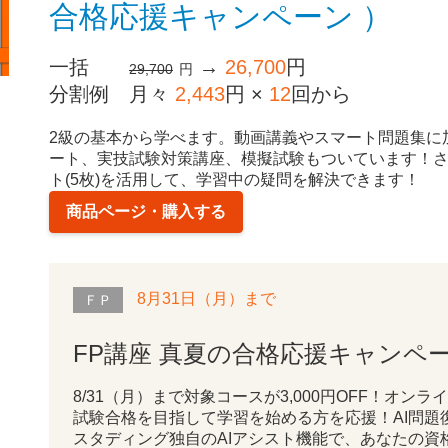
合格応援キャンペーン ）
一括
→
26,700
円
29,700
円
分割例
月々
2,443
円 ×
12
回から
2級の基本から学べます。動画講義やスマート問題集に
ート、実技試験対策講座、模擬試験もついています！さ
ト(5枚)を活用して、学習中の疑問を解決できます！
商品ページ・購入する
8月31日（月）まで
ＦＰ
FP講座 真夏の合格応援キャンペ
8/31（月）まで対象コースが3,000円OFF！オン
試験合格を目指して学習を始める方を応援！AI問題
スタディング独自のAIアシスト機能で、あなたの資