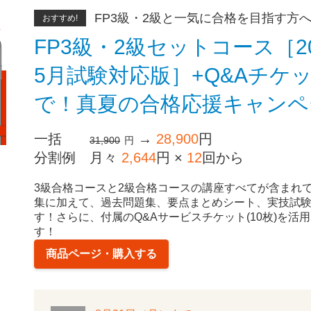
FP3級・2級と一気に合格を目指す方
おすすめ!
FP3級・2級セットコース［20
5月試験対応版］+Q&Aチケット
で！真夏の合格応援キャンペ
一括
→
28,900
円
31,900
円
分割例
月々
2,644
円 ×
12
回から
3級合格コースと2級合格コースの講座すべてが含まれ
集に加えて、過去問題集、要点まとめシート、実技試
す！さらに、付属のQ&Aサービスチケット(10枚)を
す！
商品ページ・購入する