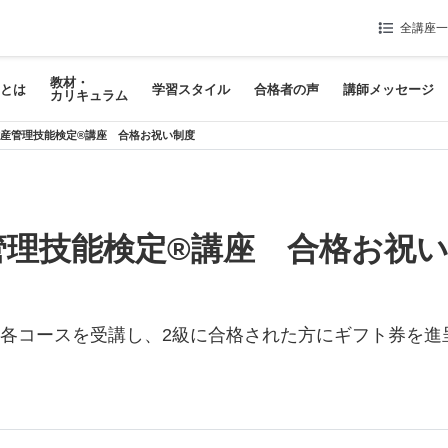
全講座一
教材・
®とは
学習スタイル
合格者の声
講師メッセージ
カリキュラム
財産管理技能検定®講座 合格お祝い制度
管理技能検定®講座 合格お祝
の各コースを受講し、2級に合格された方にギフト券を進