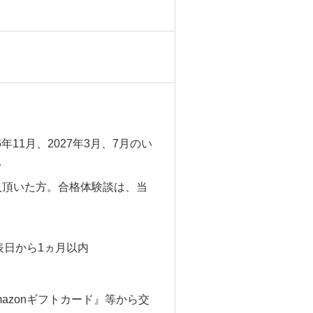
。
年11月、2027年3月、7月
のい
。
入頂いた方。合格体験談は、当
表日から1ヵ月以内
azon
ギフトカード
』
等から交