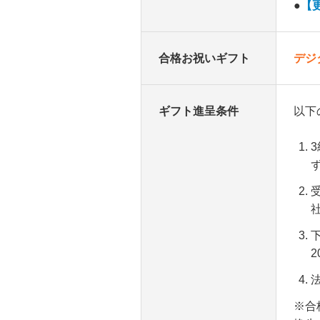
●
【
合格お祝いギフト
デジ
ギフト
進呈条件
以下
2
※
合