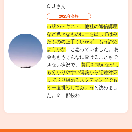
C.U
さん
2025年合格
市販のテキスト、他社の通信講座
など色々なものに手を出してはみ
たものの上手くいかず、もう諦め
ようかな
、と思っていました。 お
金ももうそんなに掛けることもで
きない状況で、
費用を抑えながら
も分かりやすい講義から記述対策
まで取り組めるスタディングでも
う一度挑戦してみよう
と決めまし
た。※一部抜粋