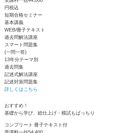
受講料
一括
44,000
円
税込
短期合格セミナー
基本講義
WEB/冊子テキスト
過去問解法講座
スマート問題集
(一問一答)
13年分テーマ別
過去問集
記述式解法講座
記述対策問題集
詳しくはこちら
おすすめ！
基礎から学び、総仕上げ・模試もばっちり
コンプリート 冊子テキスト付
受講料
一括
54,400