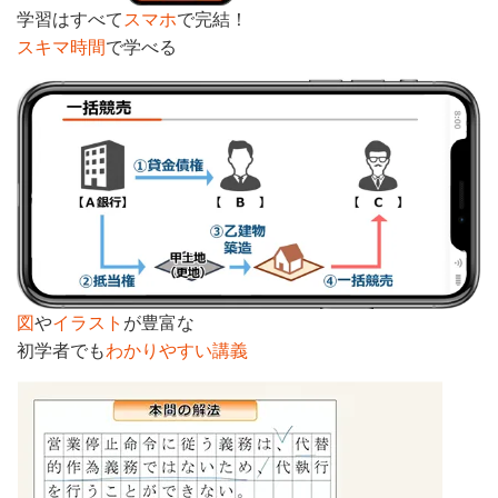
学習はすべて
スマホ
で完結！
スキマ時間
で学べる
図
や
イラスト
が豊富な
初学者でも
わかりやすい講義