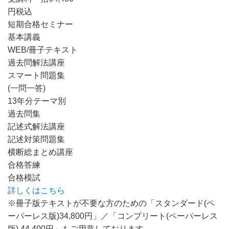
円
税込
短期合格セミナー
基本講義
WEB/冊子テキスト
過去問解法講座
スマート問題集
(一問一答)
13年分テーマ別
過去問集
記述式解法講座
記述対策問題集
横断総まとめ講座
合格答練
合格模試
詳しくはこちら
※冊子版テキストが不要な方のための「スタンダード(ペ
ーパーレス版)34,800円」／「コンプリート(ペーパーレス
版) 44,400円」もご用意しております。