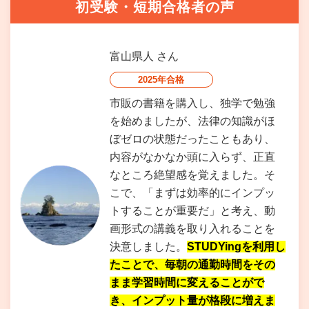
初受験・短期合格者の声
富山県人
さん
2025年合格
市販の書籍を購入し、独学で勉強
を始めましたが、法律の知識がほ
ぼゼロの状態だったこともあり、
内容がなかなか頭に入らず、正直
なところ絶望感を覚えました。そ
こで、「まずは効率的にインプッ
トすることが重要だ」と考え、動
画形式の講義を取り入れることを
決意しました。
STUDYingを利用し
たことで、毎朝の通勤時間をその
まま学習時間に変えることがで
き、インプット量が格段に増えま