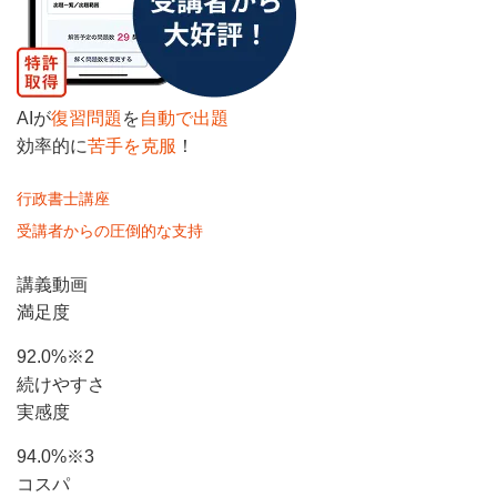
AIが
復習問題
を
自動で出題
効率的に
苦手を克服
！
行政書士講座
受講者からの圧倒的な支持
講義動画
満足度
92
.0%
※2
続けやすさ
実感度
94
.0%
※3
コスパ