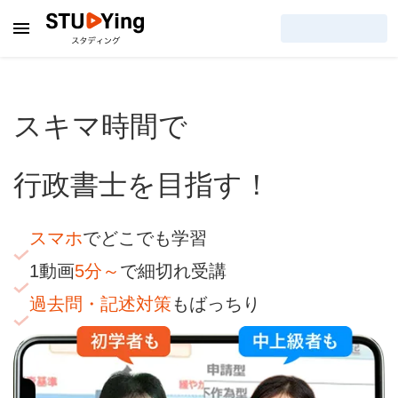
スキマ時間で
行政書士を目指す！
スマホ
でどこでも学習
1動画
5分～
で細切れ受講
過去問・記述対策
もばっちり