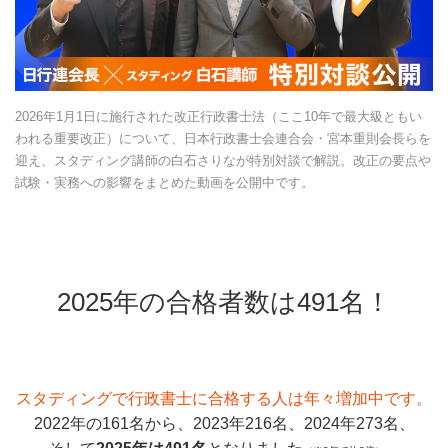
2026年1月1日に施行された改正行政書士法（ここ10年で最大級ともい
われる重要改正）について、日本行政書士会連合会・宮本重則会長らを
迎え、スタディング講師の白石さりなが特別対談で解説。改正の要点や
試験・実務への影響をまとめた動画を公開中です。
2025年の合格者数は491名！
スタディングで行政書士に合格する人は年々増加中です。
2022年の161名から、2023年216名、2024年273名、